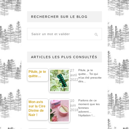
RECHERCHER SUR LE BLOG
ARTICLES LES PLUS CONSULTÉS
27
Pilule, je te
Pilule, je te
quitte... Toi qui
avril
quitte…
m'as été prescrite
2022
dès…
10
Parlons de ce
Mon avis
moment que les
juin
sur la Cire
femmes
2018
Divine de
adorent...
Nair !
l'épilation !…