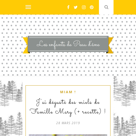
MIAM !
J’ai dégusté des miels de
Famille Mary (+ recette) !
28 MARS 2019