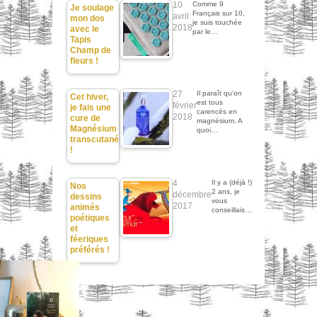
10
Comme 9
Je soulage
Français sur 10,
avril
mon dos
je suis touchée
2018
avec le
par le…
Tapis
Champ de
fleurs !
27
Il paraît qu'on
Cet hiver,
est tous
février
je fais une
carencés en
2018
cure de
magnésium. A
Magnésium
quoi…
transcutané
!
4
Il y a (déjà !)
Nos
2 ans, je
décembre
dessins
vous
2017
animés
conseillais…
poétiques
et
féeriques
préférés !