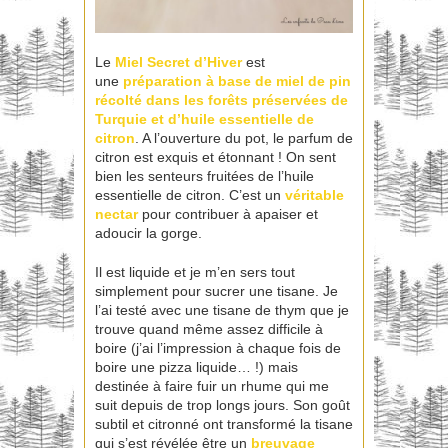
Le
Miel Secret d’Hiver
est
une
préparation à base de miel de pin
récolté dans les forêts préservées de
Turquie et d’huile essentielle de
citron
. A l’ouverture du pot, le parfum de
citron est exquis et étonnant ! On sent
bien les senteurs fruitées de l’huile
essentielle de citron. C’est un
véritable
nectar
pour contribuer à apaiser et
adoucir la gorge.
Il est liquide et je m’en sers tout
simplement pour sucrer une tisane. Je
l’ai testé avec une tisane de thym que je
trouve quand même assez difficile à
boire (j’ai l’impression à chaque fois de
boire une pizza liquide… !) mais
destinée à faire fuir un rhume qui me
suit depuis de trop longs jours. Son goût
subtil et citronné ont transformé la tisane
qui s’est révélée être un
breuvage