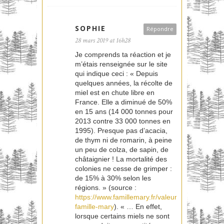
SOPHIE
Répondre
28 mars 2019 at 16h28
Je comprends ta réaction et je
m’étais renseignée sur le site
qui indique ceci : « Depuis
quelques années, la récolte de
miel est en chute libre en
France. Elle a diminué de 50%
en 15 ans (14 000 tonnes pour
2013 contre 33 000 tonnes en
1995). Presque pas d’acacia,
de thym ni de romarin, à peine
un peu de colza, de sapin, de
châtaignier ! La mortalité des
colonies ne cesse de grimper :
de 15% à 30% selon les
régions. » (source :
https://www.famillemary.fr/valeurs-
famille-mary
). « … En effet,
lorsque certains miels ne sont