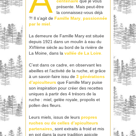
A
centenaire
que je vous
présente. Mais peut-être
la connaissez-vous déjà
?! Il s’agit de
Famille Mary
,
passionnée
par le miel
.
La demeure de Famille Mary est située
depuis 1921 dans un moulin à eau du
XVIIème siècle au bord de la rivière de
La Moine, dans la
vallée de La Loire
.
C’est dans ce cadre, en observant les
abeilles et l’activité de la ruche, et grâce
à un savoir-faire issu de
3 générations
d’apiculteurs
que Famille Mary puise
son inspiration pour créer des recettes
uniques à partir des 4 trésors de la
ruche : miel, gelée royale, propolis et
pollen des fleurs.
Leurs miels, issus de leurs
propres
ruches ou de celles d’apiculteurs
partenaires
, sont extraits à froid et mis
en pot dans la pure tradition apicole