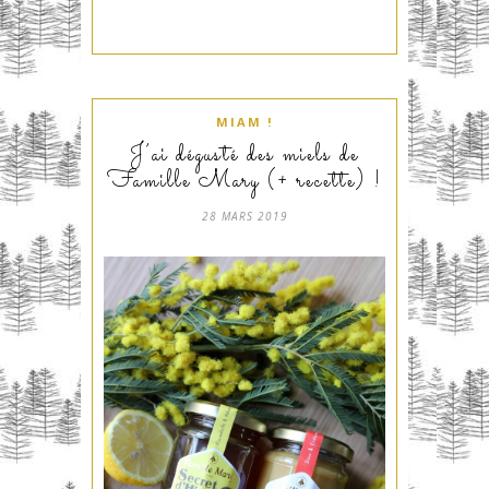
MIAM !
J’ai dégusté des miels de
Famille Mary (+ recette) !
28 MARS 2019