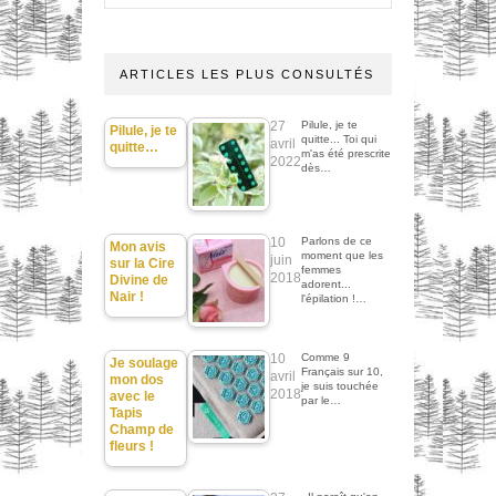
ARTICLES LES PLUS CONSULTÉS
27
Pilule, je te
Pilule, je te
quitte... Toi qui
avril
quitte…
m'as été prescrite
2022
dès…
10
Parlons de ce
Mon avis
moment que les
juin
sur la Cire
femmes
2018
Divine de
adorent...
Nair !
l'épilation !…
10
Comme 9
Je soulage
Français sur 10,
avril
mon dos
je suis touchée
2018
avec le
par le…
Tapis
Champ de
fleurs !