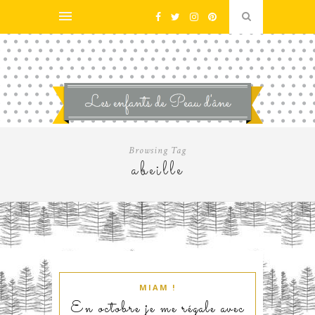
Browsing Tag
abeille
MIAM !
En octobre je me régale avec