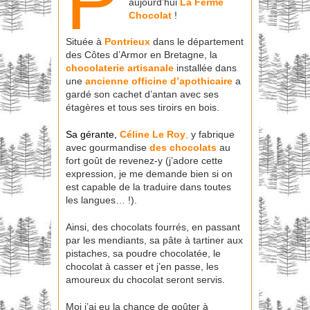
P
aujourd’hui
La Ferme
Chocolat
!
Située à
Pontrieux
dans le département
des Côtes d’Armor en Bretagne, la
chocolaterie artisanale
installée dans
une
ancienne officine d’apothicaire
a
gardé son cachet d’antan avec ses
étagères et tous ses tiroirs en bois.
Sa gérante,
Céline Le Roy
,
y fabrique
avec gourmandise
des chocolats
au
fort goût de revenez-y (j’adore cette
expression, je me demande bien si on
est capable de la traduire dans toutes
les langues… !).
Ainsi, des chocolats fourrés, en passant
par les mendiants, sa pâte à tartiner aux
pistaches, sa poudre chocolatée, le
chocolat à casser et j’en passe, les
amoureux du chocolat seront servis.
Moi j’ai eu la chance de goûter à