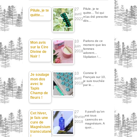
27
Pilule, je te
Pilule, je te
quitte... Toi qui
avril
quitte…
m'as été prescrite
2022
dès…
10
Parlons de ce
Mon avis
moment que les
juin
sur la Cire
femmes
2018
Divine de
adorent...
Nair !
l'épilation !…
10
Comme 9
Je soulage
Français sur 10,
avril
mon dos
je suis touchée
2018
avec le
par le…
Tapis
Champ de
fleurs !
27
Il paraît qu'on
Cet hiver,
est tous
février
je fais une
carencés en
2018
cure de
magnésium. A
Magnésium
quoi…
transcutané
!