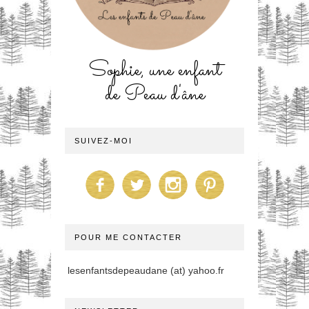
Sophie, une enfant
de Peau d'âne
SUIVEZ-MOI
POUR ME CONTACTER
lesenfantsdepeaudane (at) yahoo.fr