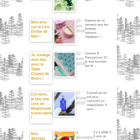
10
Parlons de ce
Mon avis
moment que les
juin
sur la Cire
femmes
2018
Divine de
adorent...
Nair !
l'épilation !…
10
Comme 9
Je soulage
Français sur 10,
avril
mon dos
je suis touchée
2018
avec le
par le…
Tapis
Champ de
fleurs !
27
Il paraît qu'on
Cet hiver,
est tous
février
je fais une
carencés en
2018
cure de
magnésium. A
Magnésium
quoi…
transcutané
!
4
Il y a (déjà !)
Nos
2 ans, je
décembre
dessins