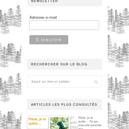
NEWSLETTER
Adresse e-mail
RECHERCHER SUR LE BLOG
ARTICLES LES PLUS CONSULTÉS
27
Pilule, je te
Pilule, je te
quitte... Toi qui
avril
quitte…
m'as été prescrite
2022
dès…