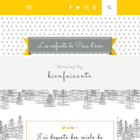
Browsing Tag
bienfaisante
MIAM !
J’ai dégusté des miels de