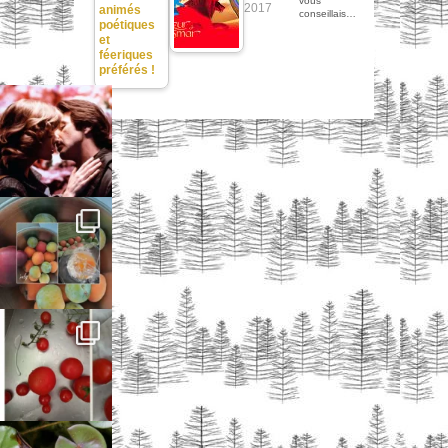
vous
2017
animés
conseillais…
poétiques
et
féeriques
préférés !