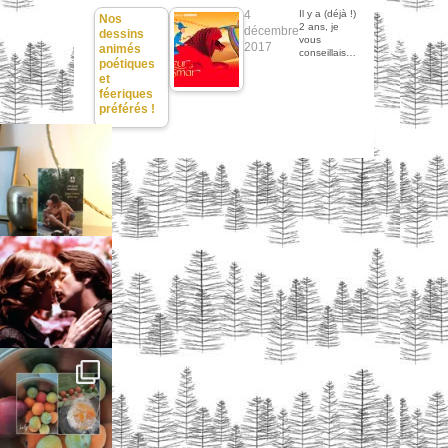
4
Il y a (déjà !)
Nos
2 ans, je
décembre
dessins
vous
2017
animés
conseillais…
poétiques
et
féeriques
préférés !