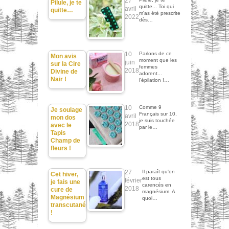
27
Pilule, je te
quitte... Toi qui
avril
quitte…
m'as été prescrite
2022
dès…
10
Parlons de ce
Mon avis
moment que les
juin
sur la Cire
femmes
2018
Divine de
adorent...
Nair !
l'épilation !…
10
Comme 9
Je soulage
Français sur 10,
avril
mon dos
je suis touchée
2018
avec le
par le…
Tapis
Champ de
fleurs !
27
Il paraît qu'on
Cet hiver,
est tous
février
je fais une
carencés en
2018
cure de
magnésium. A
Magnésium
quoi…
transcutané
!