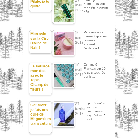
27
Pilule, je te
quitte... Toi qui
avril
quitte…
m'as été prescrite
2022
dès…
10
Parlons de ce
Mon avis
moment que les
juin
sur la Cire
femmes
2018
Divine de
adorent...
Nair !
l'épilation !…
10
Comme 9
Je soulage
Français sur 10,
avril
mon dos
je suis touchée
2018
avec le
par le…
Tapis
Champ de
fleurs !
27
Il paraît qu'on
Cet hiver,
est tous
février
je fais une
carencés en
2018
cure de
magnésium. A
Magnésium
quoi…
transcutané
!