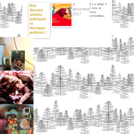
4
Il y a (déjà !)
Nos
2 ans, je
décembre
dessins
vous
2017
animés
conseillais…
poétiques
et
féeriques
préférés !