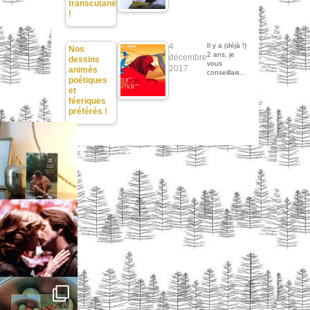
transcutané
!
4
Il y a (déjà !)
Nos
2 ans, je
décembre
dessins
vous
2017
animés
conseillais…
poétiques
et
féeriques
préférés !