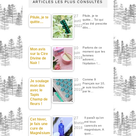
ARTICLES LES PLUS CONSULTÉS
27
Pilule, je te
Pilule, je te
quitte... Toi qui
avril
quitte…
m'as été prescrite
2022
dès…
10
Parlons de ce
Mon avis
moment que les
juin
sur la Cire
femmes
2018
Divine de
adorent...
Nair !
l'épilation !…
10
Comme 9
Je soulage
Français sur 10,
avril
mon dos
je suis touchée
2018
avec le
par le…
Tapis
Champ de
fleurs !
27
Il paraît qu'on
Cet hiver,
est tous
février
je fais une
carencés en
2018
cure de
magnésium. A
Magnésium
quoi…