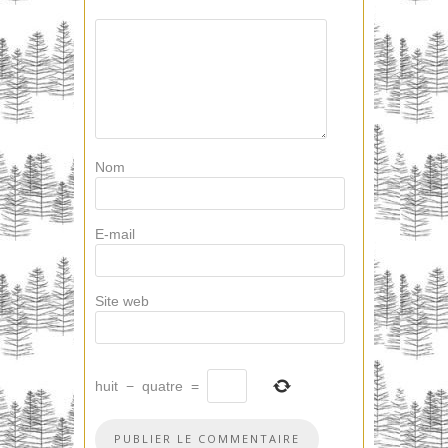
Nom
E-mail
Site web
huit
−
quatre
=