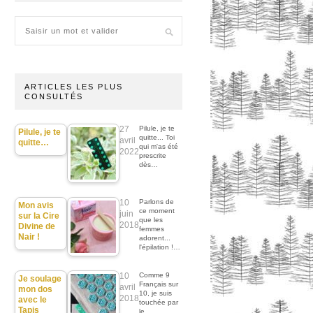
ARTICLES LES PLUS
CONSULTÉS
27
Pilule, je te
Pilule, je te
quitte... Toi
avril
quitte…
qui m'as été
2022
prescrite
dès…
10
Parlons de
Mon avis
ce moment
juin
sur la Cire
que les
2018
Divine de
femmes
Nair !
adorent...
l'épilation !…
10
Comme 9
Je soulage
Français sur
avril
mon dos
10, je suis
2018
avec le
touchée par
Tapis
le…