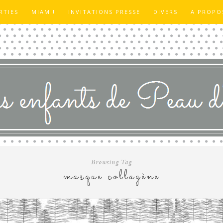
RTIES
MIAM !
INVITATIONS PRESSE
DIVERS
A PROPO
Browsing Tag
masque collagène