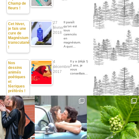
Champ de
fleurs !
27
Il paraît
Cet hiver,
qu'on est
février
je fais une
tous
2018
cure de
carencés
Magnésium
en
transcutané
magnésium.
A quoi…
!
4
Il y a (déjà !)
Nos
2 ans, je
décembre
dessins
vous
2017
animés
conseillais…
poétiques
et
féeriques
préférés !