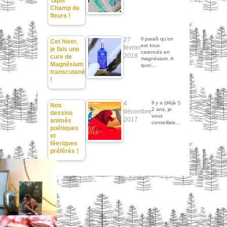
Tapis
Champ de
fleurs !
27
Il paraît qu'on
Cet hiver,
est tous
février
je fais une
carencés en
2018
cure de
magnésium. A
Magnésium
quoi…
transcutané
!
4
Il y a (déjà !)
Nos
2 ans, je
décembre
dessins
vous
2017
animés
conseillais…
poétiques
et
féeriques
préférés !