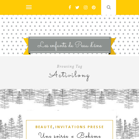
Browsing Tag
Activilong
,
BEAUTÉ
INVITATIONS PRESSE
Une soirée « Bohème