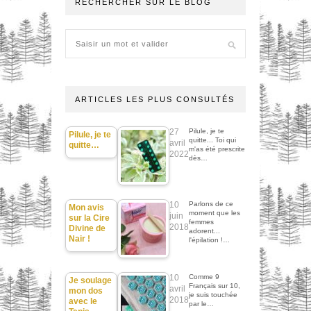
RECHERCHER SUR LE BLOG
ARTICLES LES PLUS CONSULTÉS
27
Pilule, je te
Pilule, je te
quitte... Toi qui
avril
quitte…
m'as été prescrite
2022
dès…
10
Parlons de ce
Mon avis
moment que les
juin
sur la Cire
femmes
2018
Divine de
adorent...
Nair !
l'épilation !…
10
Comme 9
Je soulage
Français sur 10,
avril
mon dos
je suis touchée
2018
avec le
par le…