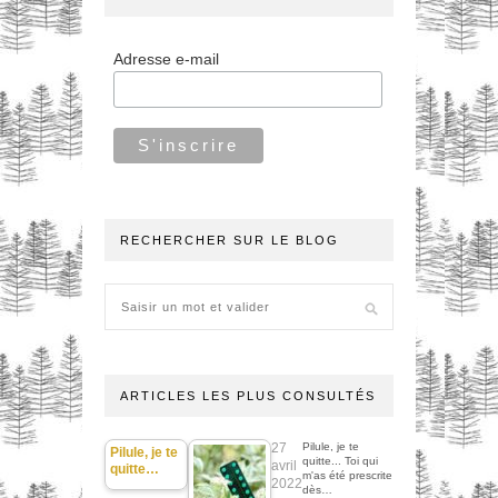
Adresse e-mail
RECHERCHER SUR LE BLOG
ARTICLES LES PLUS CONSULTÉS
27
Pilule, je te
Pilule, je te
quitte... Toi qui
avril
quitte…
m'as été prescrite
2022
dès…