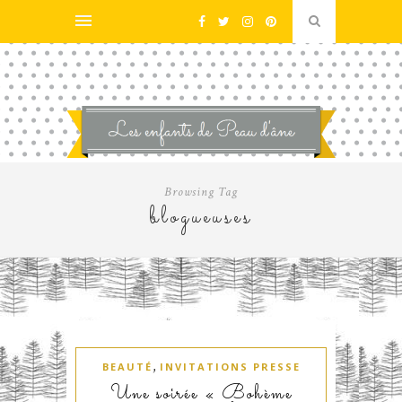
Browsing Tag
blogueuses
,
BEAUTÉ
INVITATIONS PRESSE
Une soirée « Bohème