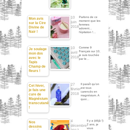
10
Parlons de ce
Mon avis
moment que les
juin
sur la Cire
femmes
2018
Divine de
adorent...
Nair !
l'épilation !…
10
Comme 9
Je soulage
Français sur 10,
avril
mon dos
je suis touchée
2018
avec le
par le…
Tapis
Champ de
fleurs !
27
Il paraît qu'on
Cet hiver,
est tous
février
je fais une
carencés en
2018
cure de
magnésium. A
Magnésium
quoi…
transcutané
!
4
Il y a (déjà !)
Nos
2 ans, je
décembre
dessins
vous