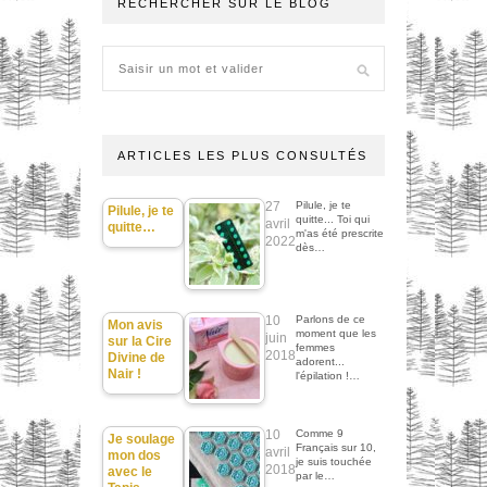
RECHERCHER SUR LE BLOG
ARTICLES LES PLUS CONSULTÉS
27
Pilule, je te
Pilule, je te
quitte... Toi qui
avril
quitte…
m'as été prescrite
2022
dès…
10
Parlons de ce
Mon avis
moment que les
juin
sur la Cire
femmes
2018
Divine de
adorent...
Nair !
l'épilation !…
10
Comme 9
Je soulage
Français sur 10,
avril
mon dos
je suis touchée
2018
avec le
par le…