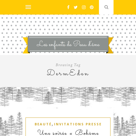
Browsing Tag
DermEden
,
BEAUTÉ
INVITATIONS PRESSE
Une soirée « Bohème