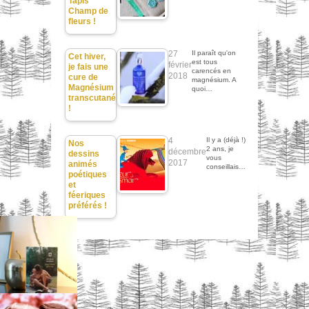
Tapis
Champ de
fleurs !
27
Il paraît qu'on
Cet hiver,
est tous
février
je fais une
carencés en
2018
cure de
magnésium. A
Magnésium
quoi…
transcutané
!
4
Il y a (déjà !)
Nos
2 ans, je
décembre
dessins
vous
2017
animés
conseillais…
poétiques
et
féeriques
préférés !