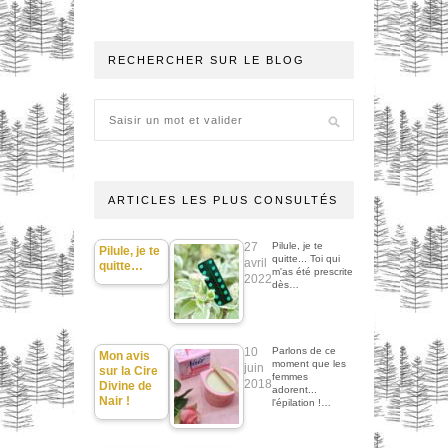
RECHERCHER SUR LE BLOG
ARTICLES LES PLUS CONSULTÉS
27
Pilule, je te
Pilule, je te
quitte... Toi qui
avril
quitte…
m'as été prescrite
2022
dès…
10
Parlons de ce
Mon avis
moment que les
juin
sur la Cire
femmes
2018
Divine de
adorent...
Nair !
l'épilation !…