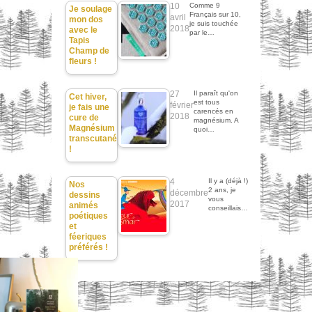
10
Comme 9
Je soulage
Français sur 10,
avril
mon dos
je suis touchée
2018
avec le
par le…
Tapis
Champ de
fleurs !
27
Il paraît qu'on
Cet hiver,
est tous
février
je fais une
carencés en
2018
cure de
magnésium. A
Magnésium
quoi…
transcutané
!
4
Il y a (déjà !)
Nos
2 ans, je
décembre
dessins
vous
2017
animés
conseillais…
poétiques
et
féeriques
préférés !