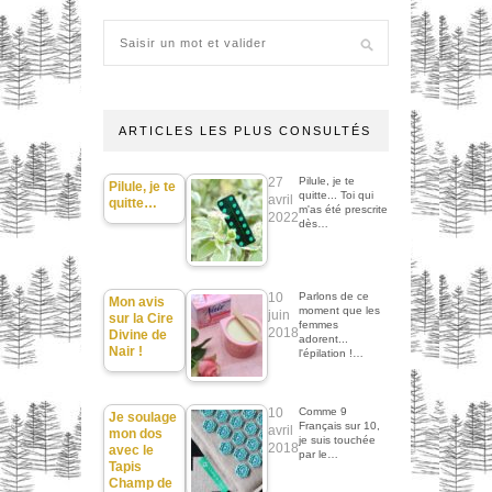
ARTICLES LES PLUS CONSULTÉS
27
Pilule, je te
Pilule, je te
quitte... Toi qui
avril
quitte…
m'as été prescrite
2022
dès…
10
Parlons de ce
Mon avis
moment que les
juin
sur la Cire
femmes
2018
Divine de
adorent...
Nair !
l'épilation !…
10
Comme 9
Je soulage
Français sur 10,
avril
mon dos
je suis touchée
2018
avec le
par le…
Tapis
Champ de