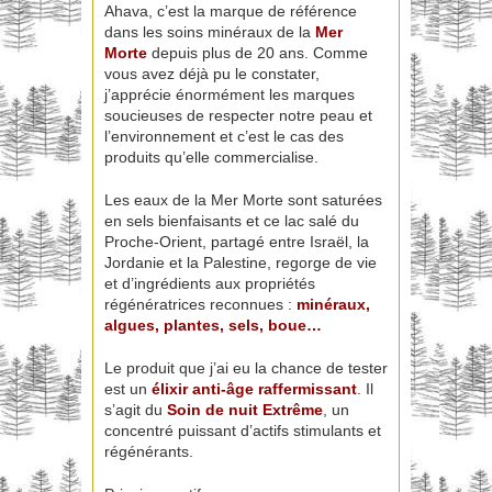
Ahava, c’est la marque de référence
dans les soins minéraux de la
Mer
Morte
depuis plus de 20 ans. Comme
vous avez déjà pu le constater,
j’apprécie énormément les marques
soucieuses de respecter notre peau et
l’environnement et c’est le cas des
produits qu’elle commercialise.
Les eaux de la Mer Morte sont saturées
en sels bienfaisants et ce lac salé du
Proche-Orient, partagé entre Israël, la
Jordanie et la Palestine, regorge de vie
et d’ingrédients aux propriétés
régénératrices reconnues :
minéraux,
algues, plantes, sels, boue…
Le produit que j’ai eu la chance de tester
est un
élixir anti-âge raffermissant
. Il
s’agit du
Soin de nuit Extrême
, un
concentré puissant d’actifs stimulants et
régénérants.