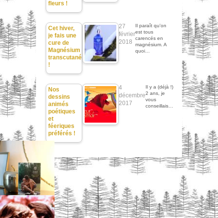
fleurs !
27
Il paraît qu'on
Cet hiver,
est tous
février
je fais une
carencés en
2018
cure de
magnésium. A
Magnésium
quoi…
transcutané
!
4
Il y a (déjà !)
Nos
2 ans, je
décembre
dessins
vous
2017
animés
conseillais…
poétiques
et
féeriques
préférés !