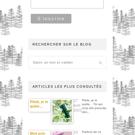
RECHERCHER SUR LE BLOG
ARTICLES LES PLUS CONSULTÉS
27
Pilule, je te
Pilule, je te
quitte... Toi qui
avril
quitte…
m'as été prescrite
2022
dès…
10
Parlons de ce
Mon avis