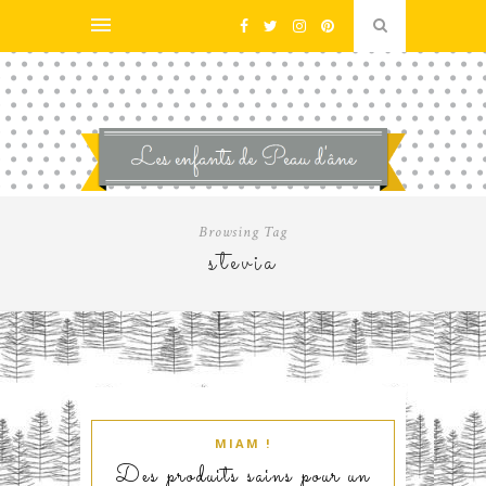
Browsing Tag
stevia
MIAM !
Des produits sains pour un