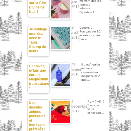
moment que les
juin
sur la Cire
femmes
2018
Divine de
adorent...
Nair !
l'épilation !…
10
Comme 9
Je soulage
Français sur 10,
avril
mon dos
je suis touchée
2018
avec le
par le…
Tapis
Champ de
fleurs !
27
Il paraît qu'on
Cet hiver,
est tous
février
je fais une
carencés en
2018
cure de
magnésium. A
Magnésium
quoi…
transcutané
!
4
Il y a (déjà !)
Nos
2 ans, je
décembre
dessins
vous
2017
animés
conseillais…
poétiques
et
féeriques
préférés !