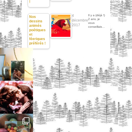
!
4
Il y a (déjà !)
Nos
2 ans, je
décembre
dessins
vous
2017
animés
conseillais…
poétiques
et
féeriques
préférés !