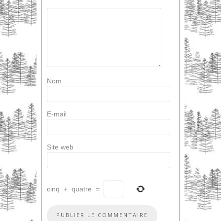
Nom
E-mail
Site web
cinq
+
quatre
=