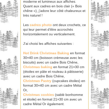
moderne et lumineux aux affiches.
Quant aux cadres en bois clair (« Bois
chêne »), j’adore leur côté chaleureux et
très naturel !
Les
cadres photo
ont deux crochets, ce
qui leur permet d’être accrochés
horizontalement ou verticalement.
J’ai choisi les affiches suivantes :
Hot Drink Christmas Baking
en format
30×40 cm (boisson crémeuse avec les
biscuits) avec un cadre Bois Chêne,
Christmas baking
en format 21×30 cm
(étoiles en pâte et rouleau à pâtisserie)
avec un cadre Bois Chêne,
Christmas Pastry
(cupcakes étoiles) en
format 30×40 cm avec un cadre Métal
Or,
Christmas cookies
(sablé bonhomme
et étoile) en format 21×30 cm avec un
cadre Métal Or également.