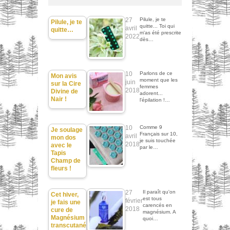
27
Pilule, je te
Pilule, je te
quitte... Toi qui
avril
quitte…
m'as été prescrite
2022
dès…
10
Parlons de ce
Mon avis
moment que les
juin
sur la Cire
femmes
2018
Divine de
adorent...
Nair !
l'épilation !…
10
Comme 9
Je soulage
Français sur 10,
avril
mon dos
je suis touchée
2018
avec le
par le…
Tapis
Champ de
fleurs !
27
Il paraît qu'on
Cet hiver,
est tous
février
je fais une
carencés en
2018
cure de
magnésium. A
Magnésium
quoi…
transcutané