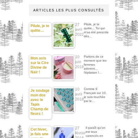
ARTICLES LES PLUS CONSULTÉS
27
Pilule, je te
Pilule, je te
quitte... Toi qui
avril
quitte…
m'as été prescrite
2022
dès…
10
Parlons de ce
Mon avis
moment que les
juin
sur la Cire
femmes
2018
Divine de
adorent...
Nair !
l'épilation !…
10
Comme 9
Je soulage
Français sur 10,
avril
mon dos
je suis touchée
2018
avec le
par le…
Tapis
Champ de
fleurs !
27
Il paraît qu'on
Cet hiver,
est tous
février
je fais une
carencés en
2018