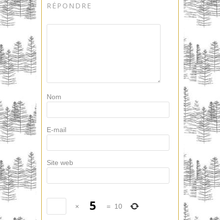
RÉPONDRE
Nom
E-mail
Site web
×
=
10