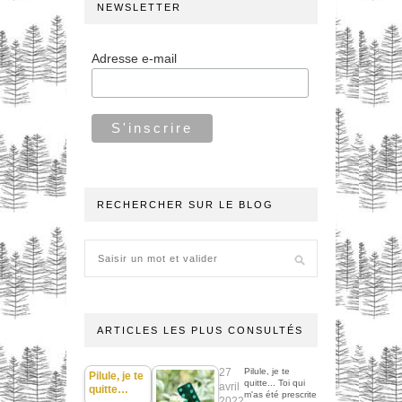
NEWSLETTER
Adresse e-mail
RECHERCHER SUR LE BLOG
ARTICLES LES PLUS CONSULTÉS
27
Pilule, je te
Pilule, je te
quitte... Toi qui
avril
quitte…
m'as été prescrite
2022