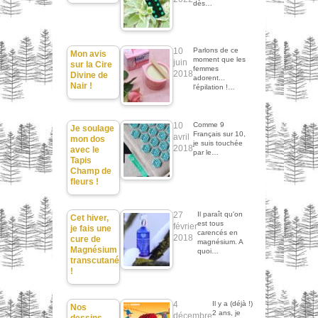
dès…
10
Parlons de ce
Mon avis
moment que les
juin
sur la Cire
femmes
2018
Divine de
adorent...
Nair !
l'épilation !…
10
Comme 9
Je soulage
Français sur 10,
avril
mon dos
je suis touchée
2018
avec le
par le…
Tapis
Champ de
fleurs !
27
Il paraît qu'on
Cet hiver,
est tous
février
je fais une
carencés en
2018
cure de
magnésium. A
Magnésium
quoi…
transcutané
!
4
Il y a (déjà !)
Nos
2 ans, je
décembre
dessins