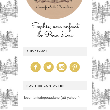
Sophie, une enfant
de Peau d'âne
SUIVEZ-MOI
POUR ME CONTACTER
lesenfantsdepeaudane (at) yahoo.fr