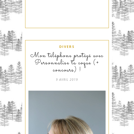
DIVERS
Mon téléphone protégé avec
Personnalise ta coque (+
concours) !
9 AVRIL 2019