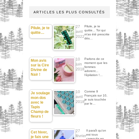
ARTICLES LES PLUS CONSULTÉS
27
Pilule, je te
Pilule, je te
quitte... Toi qui
avril
quitte…
m'as été prescrite
2022
dès…
10
Parlons de ce
Mon avis
moment que les
juin
sur la Cire
femmes
2018
Divine de
adorent...
Nair !
l'épilation !…
10
Comme 9
Je soulage
Français sur 10,
avril
mon dos
je suis touchée
2018
avec le
par le…
Tapis
Champ de
fleurs !
27
Il paraît qu'on
Cet hiver,
est tous
février
je fais une
carencés en