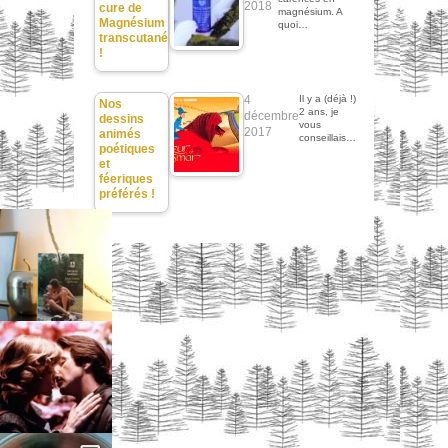
2018
cure de
magnésium. A
Magnésium
quoi…
transcutané
!
4
Il y a (déjà !)
Nos
2 ans, je
décembre
dessins
vous
2017
animés
conseillais…
poétiques
et
féeriques
préférés !