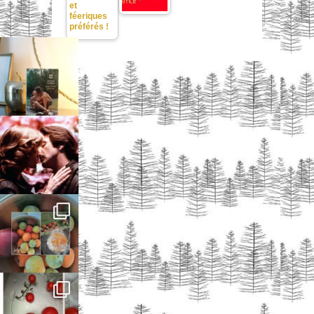
et
féeriques
préférés !