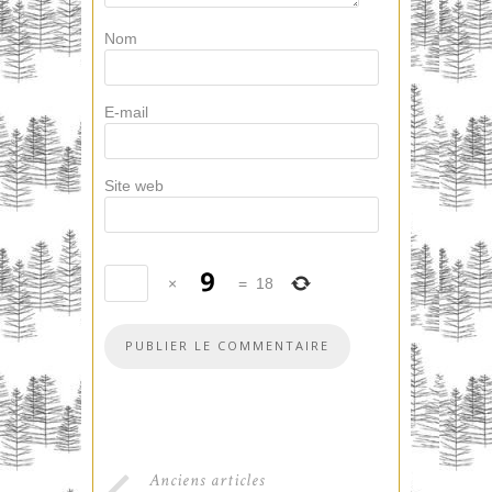
Nom
E-mail
Site web
×
=
18
Anciens articles