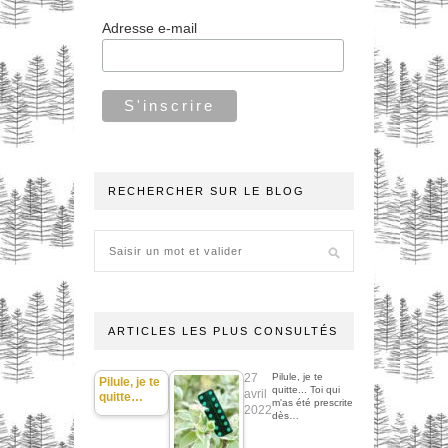
Adresse e-mail
RECHERCHER SUR LE BLOG
ARTICLES LES PLUS CONSULTÉS
27
Pilule, je te
Pilule, je te
quitte... Toi qui
avril
quitte…
m'as été prescrite
2022
dès…