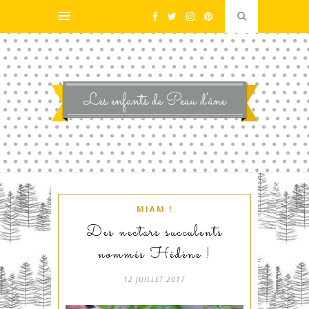
MIAM !
Des nectars succulents
nommés Hédène !
12 JUILLET 2017