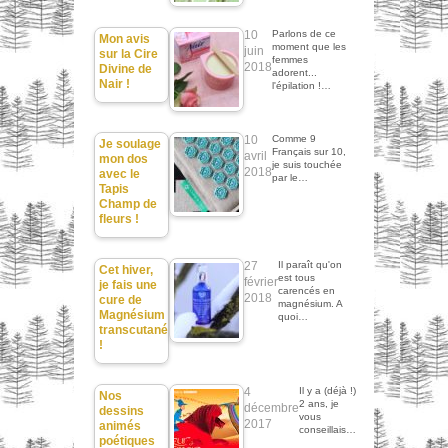
10
Parlons de ce
Mon avis
moment que les
juin
sur la Cire
femmes
2018
Divine de
adorent...
Nair !
l'épilation !…
10
Comme 9
Je soulage
Français sur 10,
avril
mon dos
je suis touchée
2018
avec le
par le…
Tapis
Champ de
fleurs !
27
Il paraît qu'on
Cet hiver,
est tous
février
je fais une
carencés en
2018
cure de
magnésium. A
Magnésium
quoi…
transcutané
!
4
Il y a (déjà !)
Nos
2 ans, je
décembre
dessins
vous
2017
animés
conseillais…
poétiques