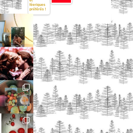
et
féeriques
préférés !