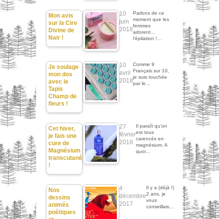
10
Parlons de ce
Mon avis
moment que les
juin
sur la Cire
femmes
2018
Divine de
adorent...
Nair !
l'épilation !…
10
Comme 9
Je soulage
Français sur 10,
avril
mon dos
je suis touchée
2018
avec le
par le…
Tapis
Champ de
fleurs !
27
Il paraît qu'on
Cet hiver,
est tous
février
je fais une
carencés en
2018
cure de
magnésium. A
Magnésium
quoi…
transcutané
!
4
Il y a (déjà !)
Nos
2 ans, je
décembre
dessins
vous
2017
animés
conseillais…
poétiques