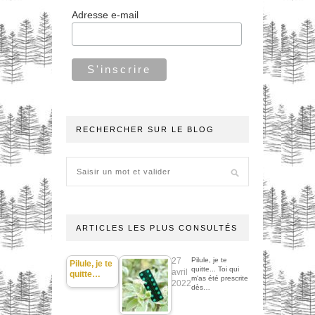
Adresse e-mail
RECHERCHER SUR LE BLOG
ARTICLES LES PLUS CONSULTÉS
27
Pilule, je te
Pilule, je te
quitte... Toi qui
avril
quitte…
m'as été prescrite
2022
dès…