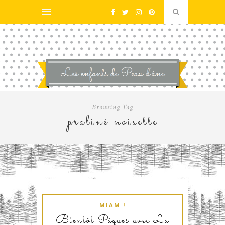
Browsing Tag
praliné noisette
MIAM !
Bientôt Pâques avec La