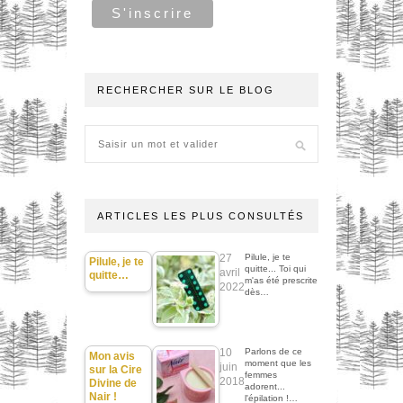
RECHERCHER SUR LE BLOG
ARTICLES LES PLUS CONSULTÉS
27
Pilule, je te
Pilule, je te
quitte... Toi qui
avril
quitte…
m'as été prescrite
2022
dès…
10
Parlons de ce
Mon avis
moment que les
juin
sur la Cire
femmes
2018
Divine de
adorent...
Nair !
l'épilation !…