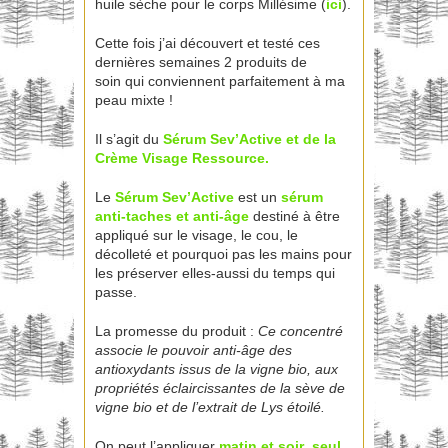
huile sèche pour le corps Millésime (
ici
).
Cette fois j’ai découvert et testé ces
dernières semaines 2 produits de
soin qui conviennent parfaitement à ma
peau mixte !
Il s’agit du
Sérum Sev’Active et de la
Crème Visage Ressource.
Le
Sérum Sev’Active
est un
sérum
anti-taches et anti-âge
destiné à être
appliqué sur le visage, le cou, le
décolleté et pourquoi pas les mains pour
les préserver elles-aussi du temps qui
passe.
La promesse du produit :
Ce concentré
associe le pouvoir anti-âge des
antioxydants issus de la vigne bio, aux
propriétés éclaircissantes de la sève de
vigne bio et de l’extrait de Lys étoilé.
On peut l’appliquer
matin et soir
,
seul