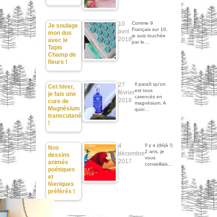
10
Comme 9
Je soulage
Français sur 10,
avril
mon dos
je suis touchée
2018
avec le
par le…
Tapis
Champ de
fleurs !
27
Il paraît qu'on
Cet hiver,
est tous
février
je fais une
carencés en
2018
cure de
magnésium. A
Magnésium
quoi…
transcutané
!
4
Il y a (déjà !)
Nos
2 ans, je
décembre
dessins
vous
2017
animés
conseillais…
poétiques
et
féeriques
préférés !