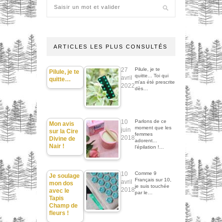
ARTICLES LES PLUS CONSULTÉS
27
Pilule, je te
Pilule, je te
quitte... Toi qui
avril
quitte…
m'as été prescrite
2022
dès…
10
Parlons de ce
Mon avis
moment que les
juin
sur la Cire
femmes
2018
Divine de
adorent...
Nair !
l'épilation !…
10
Comme 9
Je soulage
Français sur 10,
avril
mon dos
je suis touchée
2018
avec le
par le…
Tapis
Champ de
fleurs !