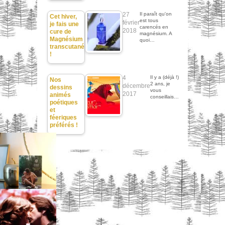
27
Il paraît qu'on
Cet hiver,
est tous
février
je fais une
carencés en
2018
cure de
magnésium. A
Magnésium
quoi…
transcutané
!
4
Il y a (déjà !)
Nos
2 ans, je
décembre
dessins
vous
2017
animés
conseillais…
poétiques
et
féeriques
préférés !