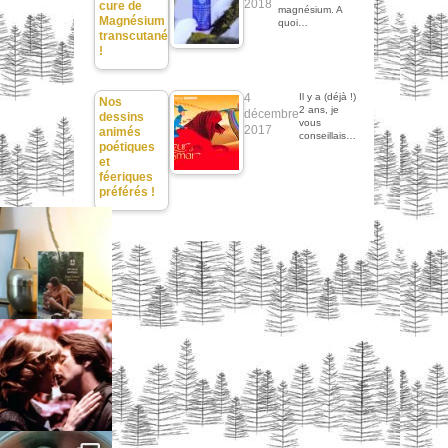
2018
cure de
magnésium. A
Magnésium
quoi…
transcutané
!
4
Il y a (déjà !)
Nos
2 ans, je
décembre
dessins
vous
2017
animés
conseillais…
poétiques
et
féeriques
préférés !