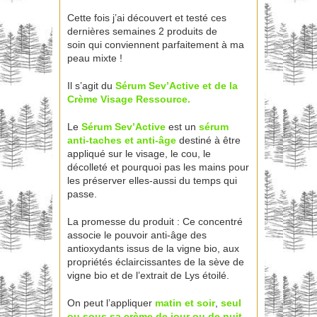
Cette fois j’ai découvert et testé ces
dernières semaines 2 produits de
soin qui conviennent parfaitement à ma
peau mixte !
Il s’agit du
Sérum Sev’Active et de la
Crème Visage Ressource.
Le
Sérum Sev’Active
est un
sérum
anti-taches et anti-âge
destiné à être
appliqué sur le visage, le cou, le
décolleté et pourquoi pas les mains pour
les préserver elles-aussi du temps qui
passe.
La promesse du produit : Ce concentré
associe le pouvoir anti-âge des
antioxydants issus de la vigne bio, aux
propriétés éclaircissantes de la sève de
vigne bio et de l’extrait de Lys étoilé.
On peut l’appliquer
matin et soir
,
seul
ou sous sa crème de jour ou de nuit
.