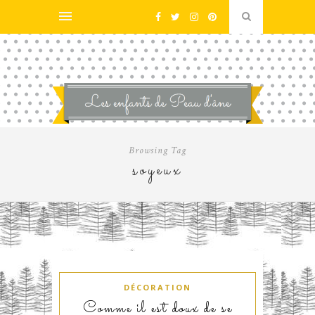
Browsing Tag
soyeux
DÉCORATION
Comme il est doux de se