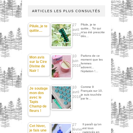
ARTICLES LES PLUS CONSULTÉS
27
Pilule, je te
Pilule, je te
quitte... Toi qui
avril
quitte…
m'as été prescrite
2022
dès…
10
Parlons de ce
Mon avis
moment que les
juin
sur la Cire
femmes
2018
Divine de
adorent...
Nair !
l'épilation !…
10
Comme 9
Je soulage
Français sur 10,
avril
mon dos
je suis touchée
2018
avec le
par le…
Tapis
Champ de
fleurs !
27
Il paraît qu'on
Cet hiver,
est tous
février
je fais une
carencés en