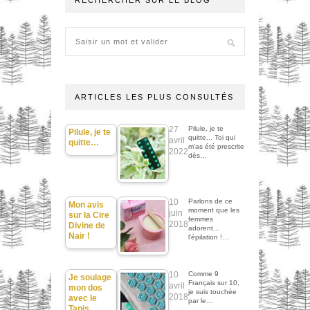
RECHERCHER SUR LE BLOG
ARTICLES LES PLUS CONSULTÉS
27
Pilule, je te
Pilule, je te
quitte... Toi qui
avril
quitte…
m'as été prescrite
2022
dès…
10
Parlons de ce
Mon avis
moment que les
juin
sur la Cire
femmes
2018
Divine de
adorent...
Nair !
l'épilation !…
10
Comme 9
Je soulage
Français sur 10,
avril
mon dos
je suis touchée
2018
avec le
par le…
Tapis