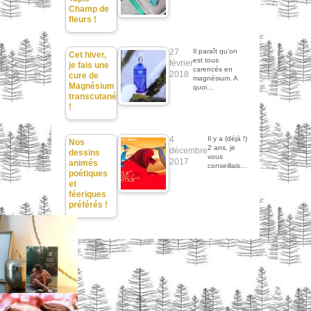
Champ de
fleurs !
27
Il paraît qu'on
Cet hiver,
est tous
février
je fais une
carencés en
2018
cure de
magnésium. A
Magnésium
quoi…
transcutané
!
4
Il y a (déjà !)
Nos
2 ans, je
décembre
dessins
vous
2017
animés
conseillais…
poétiques
et
féeriques
préférés !