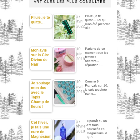
ARTICLES LES PLUS CONSULTÉS
27
Pilule, je te
Pilule, je te
quitte... Toi qui
avril
quitte…
m'as été prescrite
2022
dès…
10
Parlons de ce
Mon avis
moment que les
juin
sur la Cire
femmes
2018
Divine de
adorent...
Nair !
l'épilation !…
10
Comme 9
Je soulage
Français sur 10,
avril
mon dos
je suis touchée
2018
avec le
par le…
Tapis
Champ de
fleurs !
27
Il paraît qu'on
Cet hiver,
est tous
février
je fais une
carencés en
2018
cure de
magnésium. A
Magnésium
quoi…