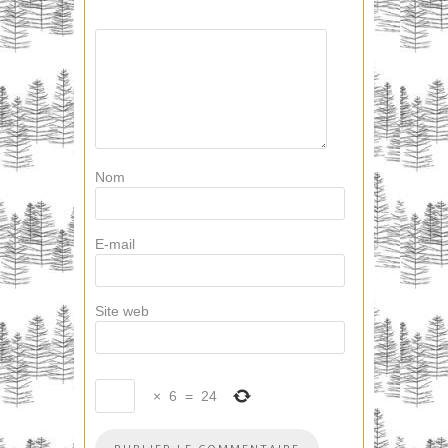
Nom
E-mail
Site web
×
6
=
24