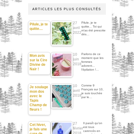
ARTICLES LES PLUS CONSULTÉS
27
Pilule, je te
Pilule, je te
quitte... Toi qui
avril
quitte…
m'as été prescrite
2022
dès…
10
Parlons de ce
Mon avis
moment que les
juin
sur la Cire
femmes
2018
Divine de
adorent...
Nair !
l'épilation !…
10
Comme 9
Je soulage
Français sur 10,
avril
mon dos
je suis touchée
2018
avec le
par le…
Tapis
Champ de
fleurs !
27
Il paraît qu'on
Cet hiver,
est tous
février
je fais une
carencés en
2018
cure de