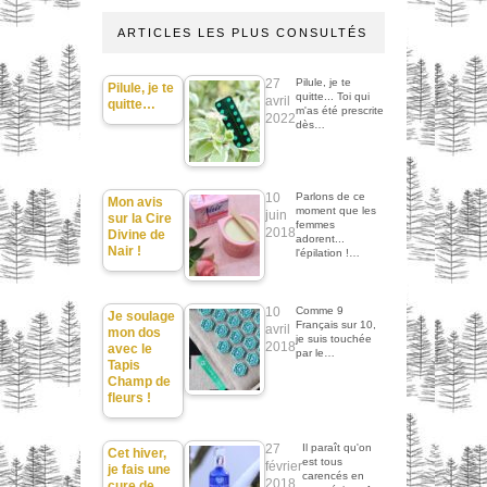
ARTICLES LES PLUS CONSULTÉS
27
Pilule, je te
Pilule, je te
quitte... Toi qui
avril
quitte…
m'as été prescrite
2022
dès…
10
Parlons de ce
Mon avis
moment que les
juin
sur la Cire
femmes
2018
Divine de
adorent...
Nair !
l'épilation !…
10
Comme 9
Je soulage
Français sur 10,
avril
mon dos
je suis touchée
2018
avec le
par le…
Tapis
Champ de
fleurs !
27
Il paraît qu'on
Cet hiver,
est tous
février
je fais une
carencés en
2018
cure de