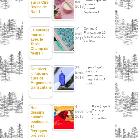
moment que les
juin
sur la Cire
femmes
2018
Divine de
adorent...
Nair !
l'épilation !…
10
Comme 9
Je soulage
Français sur 10,
avril
mon dos
je suis touchée
2018
avec le
par le…
Tapis
Champ de
fleurs !
27
Il paraît qu'on
Cet hiver,
est tous
février
je fais une
carencés en
2018
cure de
magnésium. A
Magnésium
quoi…
transcutané
!
4
Il y a (déjà !)
Nos
2 ans, je
décembre
dessins
vous
2017
animés
conseillais…
poétiques
et
féeriques
préférés !