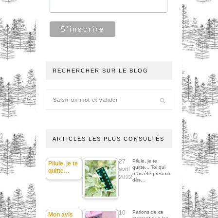
RECHERCHER SUR LE BLOG
ARTICLES LES PLUS CONSULTÉS
27
Pilule, je te
Pilule, je te
quitte... Toi qui
avril
quitte…
m'as été prescrite
2022
dès…
10
Parlons de ce
Mon avis