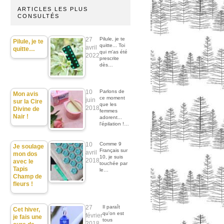
ARTICLES LES PLUS
CONSULTÉS
27
Pilule, je te
Pilule, je te
quitte... Toi
avril
quitte…
qui m'as été
2022
prescrite
dès…
10
Parlons de
Mon avis
ce moment
juin
sur la Cire
que les
2018
Divine de
femmes
Nair !
adorent...
l'épilation !…
10
Comme 9
Je soulage
Français sur
avril
mon dos
10, je suis
2018
avec le
touchée par
Tapis
le…
Champ de
fleurs !
27
Il paraît
Cet hiver,
qu'on est
février
je fais une
tous
2018