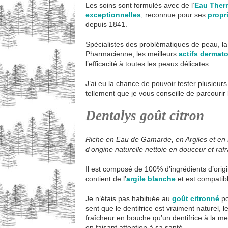
Les soins sont formulés avec de l’
Eau
Ther
exceptionnelles
, reconnue pour ses
propri
depuis 1841.
Spécialistes des problématiques de peau, l
Pharmacienne, les meilleurs
actifs dermato
l’efficacité à toutes les peaux délicates.
J’ai eu la chance de pouvoir tester plusieur
tellement que je vous conseille de parcourir l
Dentalys goût citron
Riche en Eau de Gamarde, en Argiles et en H
d’origine naturelle nettoie en douceur et rafra
Il est composé de 100% d’ingrédients d’origin
contient de l’
argile blanche
et est compatib
Je n’étais pas habituée au
goût citronné
po
sent que le dentifrice est vraiment naturel, l
fraîcheur en bouche qu’un dentifrice à la men
en faisant attention à sa santé.