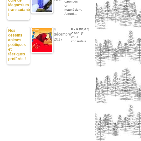
cure de
carencés
Magnésium
en
transcutané
magnésium.
A quoi…
!
4
Il y a (déjà !)
Nos
2 ans, je
décembre
dessins
vous
2017
animés
conseillais…
poétiques
et
féeriques
préférés !