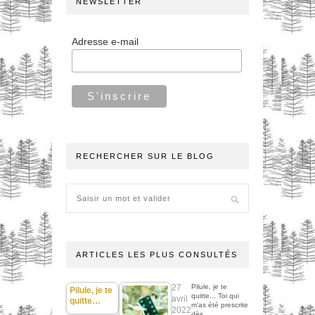
NEWSLETTER
Adresse e-mail
RECHERCHER SUR LE BLOG
ARTICLES LES PLUS CONSULTÉS
27
Pilule, je te
Pilule, je te
quitte... Toi qui
avril
quitte…
m'as été prescrite
2022
dès…