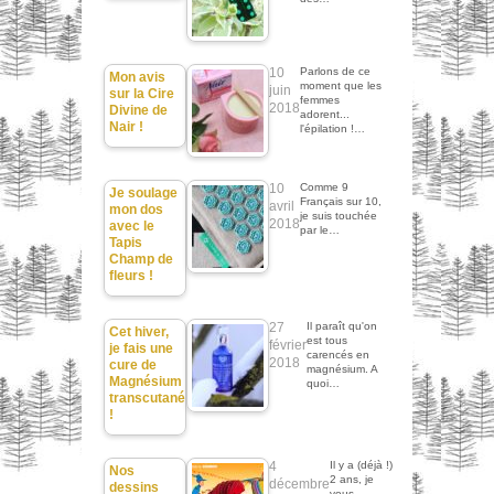
10
Parlons de ce
Mon avis
moment que les
juin
sur la Cire
femmes
2018
Divine de
adorent...
Nair !
l'épilation !…
10
Comme 9
Je soulage
Français sur 10,
avril
mon dos
je suis touchée
2018
avec le
par le…
Tapis
Champ de
fleurs !
27
Il paraît qu'on
Cet hiver,
est tous
février
je fais une
carencés en
2018
cure de
magnésium. A
Magnésium
quoi…
transcutané
!
4
Il y a (déjà !)
Nos
2 ans, je
décembre
dessins
vous