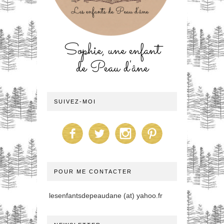
Sophie, une enfant
de Peau d'âne
SUIVEZ-MOI
POUR ME CONTACTER
lesenfantsdepeaudane (at) yahoo.fr