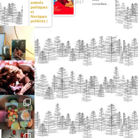
2017
animés
conseillais…
poétiques
et
féeriques
préférés !