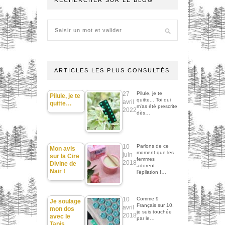
ARTICLES LES PLUS CONSULTÉS
27
Pilule, je te
Pilule, je te
quitte... Toi qui
avril
quitte…
m'as été prescrite
2022
dès…
10
Parlons de ce
Mon avis
moment que les
juin
sur la Cire
femmes
2018
Divine de
adorent...
Nair !
l'épilation !…
10
Comme 9
Je soulage
Français sur 10,
avril
mon dos
je suis touchée
2018
avec le
par le…
Tapis