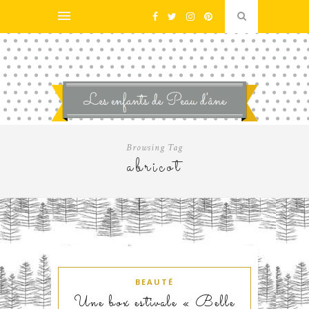
Browsing Tag
abricot
BEAUTÉ
Une box estivale « Belle