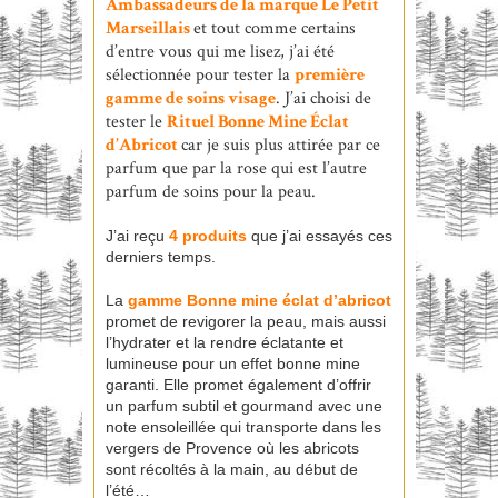
Ambassadeurs
de la marque
Le Petit
Marseillais
et tout comme certains
d’entre vous qui me lisez, j’ai été
sélectionnée pour tester la
première
gamme de soins visage
. J’ai choisi de
tester le
Rituel Bonne Mine Éclat
d’Abricot
car je suis plus attirée par ce
parfum que par la rose qui est l’autre
parfum de soins pour la peau.
J’ai reçu
4 produits
que j’ai essayés ces
derniers temps.
La
gamme Bonne mine éclat d’abricot
promet de revigorer la peau, mais aussi
l’hydrater et la rendre éclatante et
lumineuse pour un effet bonne mine
garanti. Elle promet également d’offrir
un parfum subtil et gourmand avec une
note ensoleillée qui transporte dans les
vergers de Provence où les abricots
sont récoltés à la main, au début de
l’été…