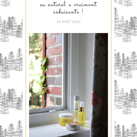
au naturel » vraiment
séduisante !
29 AOÛT 2020