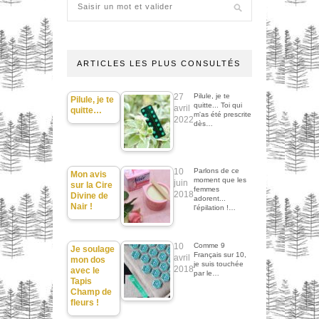
ARTICLES LES PLUS CONSULTÉS
27
Pilule, je te
Pilule, je te
quitte... Toi qui
avril
quitte…
m'as été prescrite
2022
dès…
10
Parlons de ce
Mon avis
moment que les
juin
sur la Cire
femmes
2018
Divine de
adorent...
Nair !
l'épilation !…
10
Comme 9
Je soulage
Français sur 10,
avril
mon dos
je suis touchée
2018
avec le
par le…
Tapis
Champ de
fleurs !