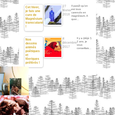
27
Il paraît qu'on
Cet hiver,
est tous
février
je fais une
carencés en
2018
cure de
magnésium. A
Magnésium
quoi…
transcutané
!
4
Il y a (déjà !)
Nos
2 ans, je
décembre
dessins
vous
2017
animés
conseillais…
poétiques
et
féeriques
préférés !