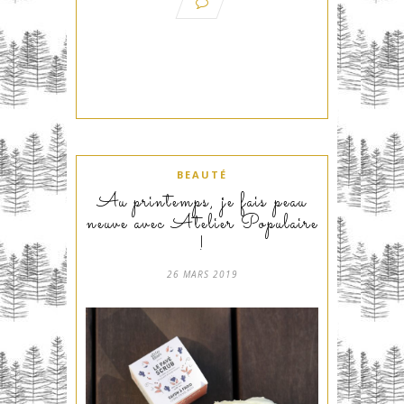
BEAUTÉ
Au printemps, je fais peau
neuve avec Atelier Populaire
!
26 MARS 2019