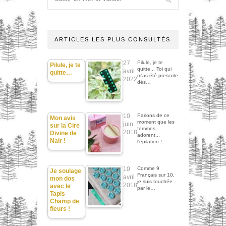
ARTICLES LES PLUS CONSULTÉS
27
Pilule, je te
Pilule, je te
quitte... Toi qui
avril
quitte…
m'as été prescrite
2022
dès…
10
Parlons de ce
Mon avis
moment que les
juin
sur la Cire
femmes
2018
Divine de
adorent...
Nair !
l'épilation !…
10
Comme 9
Je soulage
Français sur 10,
avril
mon dos
je suis touchée
2018
avec le
par le…
Tapis
Champ de
fleurs !