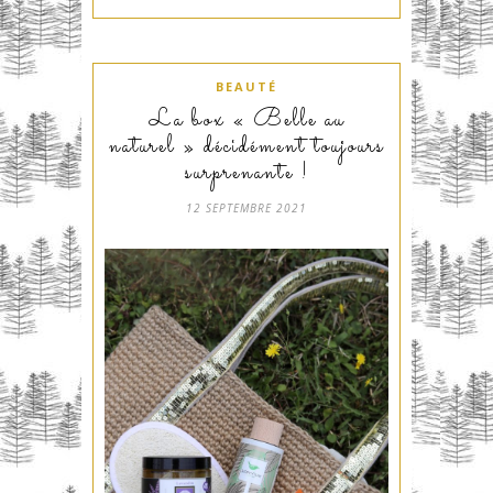
BEAUTÉ
La box « Belle au
naturel » décidément toujours
surprenante !
12 SEPTEMBRE 2021