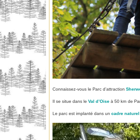
Connaissez-vous le Parc d’attraction
Sherw
Il se situe dans le
Val d’Oise
à 50 km de Par
Le parc est implanté dans un
cadre naturel
Lecteur
vidéo