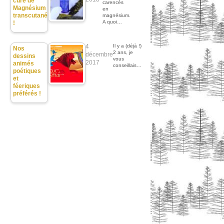
cure de
carencés
Magnésium
en
transcutané
magnésium.
A quoi…
!
4
Il y a (déjà !)
Nos
2 ans, je
décembre
dessins
vous
2017
animés
conseillais…
poétiques
et
féeriques
préférés !