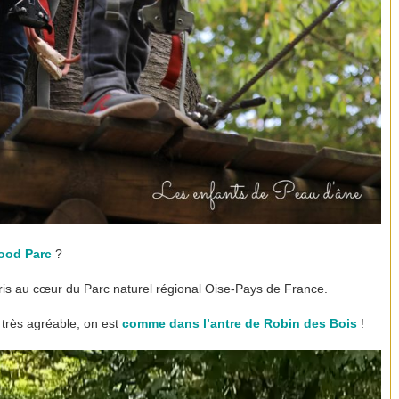
ood Parc
?
is au cœur du Parc naturel régional Oise-Pays de France.
très agréable, on est
comme dans l’antre de Robin des Bois
!