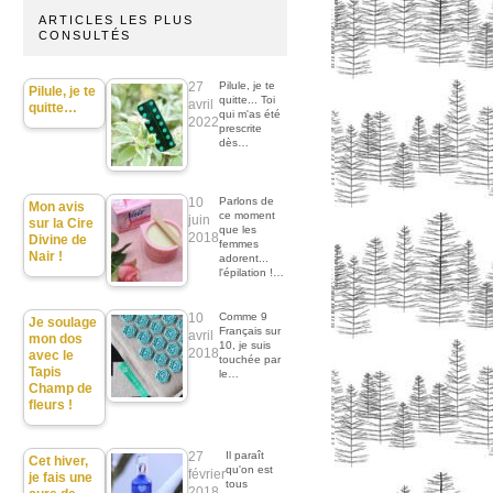
ARTICLES LES PLUS
CONSULTÉS
27
Pilule, je te
Pilule, je te
quitte... Toi
avril
quitte…
qui m'as été
2022
prescrite
dès…
10
Parlons de
Mon avis
ce moment
juin
sur la Cire
que les
2018
Divine de
femmes
Nair !
adorent...
l'épilation !…
10
Comme 9
Je soulage
Français sur
avril
mon dos
10, je suis
2018
avec le
touchée par
Tapis
le…
Champ de
fleurs !
27
Il paraît
Cet hiver,
qu'on est
février
je fais une
tous
2018