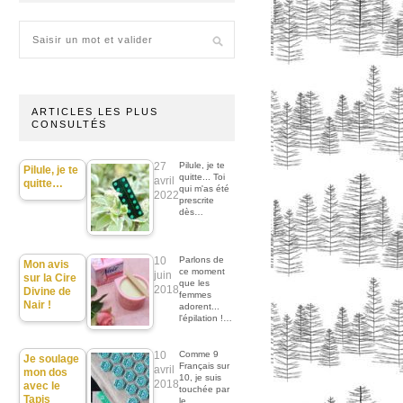
ARTICLES LES PLUS
CONSULTÉS
27
Pilule, je te
Pilule, je te
quitte... Toi
avril
quitte…
qui m'as été
2022
prescrite
dès…
10
Parlons de
Mon avis
ce moment
juin
sur la Cire
que les
2018
Divine de
femmes
Nair !
adorent...
l'épilation !…
10
Comme 9
Je soulage
Français sur
avril
mon dos
10, je suis
2018
avec le
touchée par
Tapis
le…