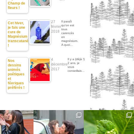
Champ de
fleurs !
27
Il paraît
Cet hiver,
qu'on est
février
je fais une
tous
2018
cure de
carencés
Magnésium
en
transcutané
magnésium.
A quoi…
!
4
Il y a (déjà !)
Nos
2 ans, je
décembre
dessins
vous
2017
animés
conseillais…
poétiques
et
féeriques
préférés !