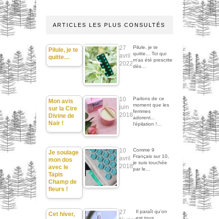
ARTICLES LES PLUS CONSULTÉS
27
Pilule, je te
Pilule, je te
quitte... Toi qui
avril
quitte…
m'as été prescrite
2022
dès…
10
Parlons de ce
Mon avis
moment que les
juin
sur la Cire
femmes
2018
Divine de
adorent...
Nair !
l'épilation !…
10
Comme 9
Je soulage
Français sur 10,
avril
mon dos
je suis touchée
2018
avec le
par le…
Tapis
Champ de
fleurs !
27
Il paraît qu'on
Cet hiver,
est tous