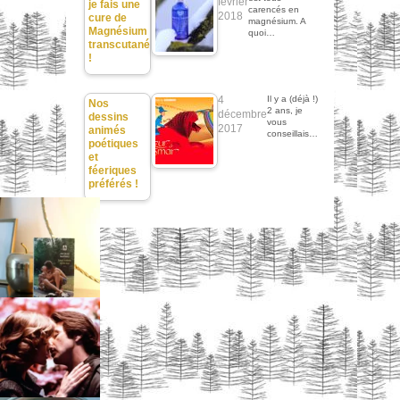
février
je fais une
carencés en
2018
cure de
magnésium. A
Magnésium
quoi…
transcutané
!
4
Il y a (déjà !)
Nos
2 ans, je
décembre
dessins
vous
2017
animés
conseillais…
poétiques
et
féeriques
préférés !