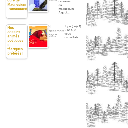
cure de
carencés
Magnésium
en
transcutané
magnésium.
A quoi…
!
4
Il y a (déjà !)
Nos
2 ans, je
décembre
dessins
vous
2017
animés
conseillais…
poétiques
et
féeriques
préférés !