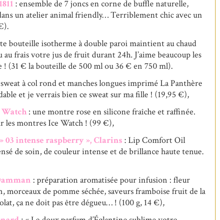
1811
: ensemble de 7 joncs en corne de buffle naturelle,
dans un atelier animal friendly… Terriblement chic avec un
€).
tte bouteille isotherme à double paroi maintient au chaud
 au frais votre jus de fruit durant 24h. J’aime beaucoup les
e ! (31 € la bouteille de 500 ml ou 36 € en 750 ml).
 sweat à col rond et manches longues imprimé La Panthère
le et je verrais bien ce sweat sur ma fille ! (19,95 €),
e Watch
: une montre rose en silicone fraîche et raffinée.
r les montres Ice Watch ! (99 €),
 03 intense raspberry », Clarins
: Lip Comfort Oil
nsé de soin, de couleur intense et de brillance haute tenue.
, Damman
: préparation aromatisée pour infusion : fleur
n, morceaux de pomme séchée, saveurs framboise fruit de la
lat, ça ne doit pas être dégueu… ! (100 g, 14 €),
onard
: « Le doux parfum d’Églantine sublime votre