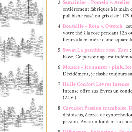
Semainier « Pomelo », Atelier 
entièrement fabriqués à la main 
pull blanc cassé ou gris clair ! (79 
Bouteille « Rosa », Qwetch
: ce
votre thé à la rose pendant 12h ou
fleurs à la manière d’une aquarell
Sweat La panthère rose, Zara
:
Rose. Ce personnage est indémodab
Montre « Ice sunset » pink, Ic
Décidément, je flashe toujours su
Huile Confort Lèvres Intense »
Intense offre aux lèvres un conde
(24 €),
Carcadet Passion framboise
d’hibiscus, écorce de cynorrhodo
passion. Avec un fondant au choco
Diffuseur « Eglantine », Frag