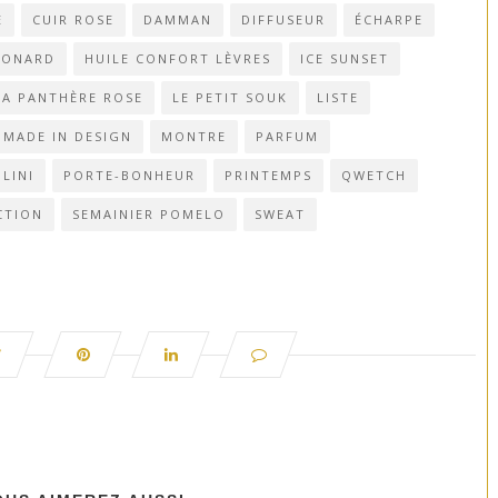
E
CUIR ROSE
DAMMAN
DIFFUSEUR
ÉCHARPE
GONARD
HUILE CONFORT LÈVRES
ICE SUNSET
LA PANTHÈRE ROSE
LE PETIT SOUK
LISTE
MADE IN DESIGN
MONTRE
PARFUM
LINI
PORTE-BONHEUR
PRINTEMPS
QWETCH
CTION
SEMAINIER POMELO
SWEAT