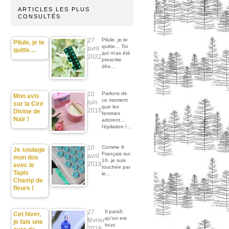
ARTICLES LES PLUS
CONSULTÉS
27
Pilule, je te
Pilule, je te
quitte... Toi
avril
quitte…
qui m'as été
2022
prescrite
dès…
10
Parlons de
Mon avis
ce moment
juin
sur la Cire
que les
2018
Divine de
femmes
Nair !
adorent...
l'épilation !…
10
Comme 9
Je soulage
Français sur
avril
mon dos
10, je suis
2018
avec le
touchée par
Tapis
le…
Champ de
fleurs !
27
Il paraît
Cet hiver,
qu'on est
février
je fais une
tous
2018