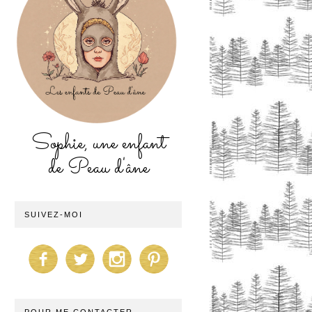
Sophie, une enfant
de Peau d'âne
SUIVEZ-MOI