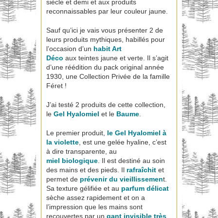
siècle et demi et aux produits
reconnaissables par leur couleur jaune.
Sauf qu’ici je vais vous présenter 2 de
leurs produits mythiques, habillés pour
l’occasion d’un
habit Art
Déco
aux teintes jaune et verte. Il s’agit
d’une réédition du pack original année
1930, une Collection Privée de la famille
Féret !
J’ai testé 2 produits de cette collection,
le
Gel Hyalomiel
et le
Baume
.
Le premier produit,
le Gel Hyalomiel à
la violette
, est une gelée hyaline, c’est
à dire transparente, au
miel biologique
. Il est destiné au soin
des mains et des pieds. Il
rafraîchit
et
permet de
prévenir du vieillissemen
t.
Sa texture gélifiée et au
parfum délicat
sèche assez rapidement et on a
l’impression que les mains sont
recouvertes par un
gant invisible très