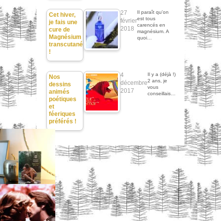
27
Il paraît qu'on
Cet hiver,
est tous
février
je fais une
carencés en
2018
cure de
magnésium. A
Magnésium
quoi…
transcutané
!
4
Il y a (déjà !)
Nos
2 ans, je
décembre
dessins
vous
2017
animés
conseillais…
poétiques
et
féeriques
préférés !