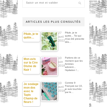
ARTICLES LES PLUS CONSULTÉS
27
Pilule, je te
Pilule, je te
quitte... Toi qui
avril
quitte…
m'as été prescrite
2022
dès…
10
Parlons de ce
Mon avis
moment que les
juin
sur la Cire
femmes
2018
Divine de
adorent...
Nair !
l'épilation !…
10
Comme 9
Je soulage
Français sur 10,
avril
mon dos
je suis touchée
2018
avec le
par le…
Tapis
Champ de
fleurs !