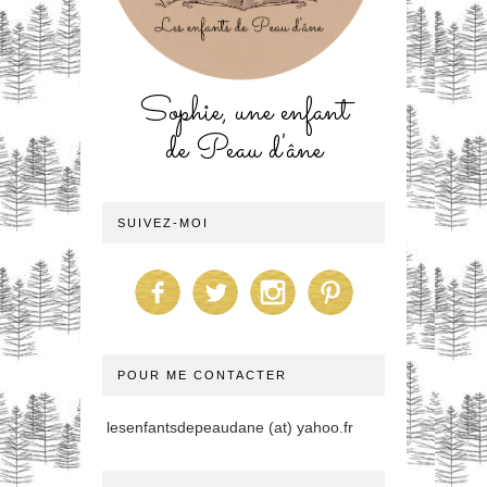
Sophie, une enfant
de Peau d'âne
SUIVEZ-MOI
POUR ME CONTACTER
lesenfantsdepeaudane (at) yahoo.fr