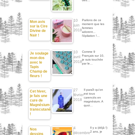
dès…
10
Parlons de ce
Mon avis
moment que les
juin
sur la Cire
femmes
2018
Divine de
adorent...
Nair !
l'épilation !…
10
Comme 9
Je soulage
Français sur 10,
avril
mon dos
je suis touchée
2018
avec le
par le…
Tapis
Champ de
fleurs !
27
Il paraît qu'on
Cet hiver,
est tous
février
je fais une
carencés en
2018
cure de
magnésium. A
Magnésium
quoi…
transcutané
!
4
Il y a (déjà !)
Nos
2 ans, je
décembre
dessins