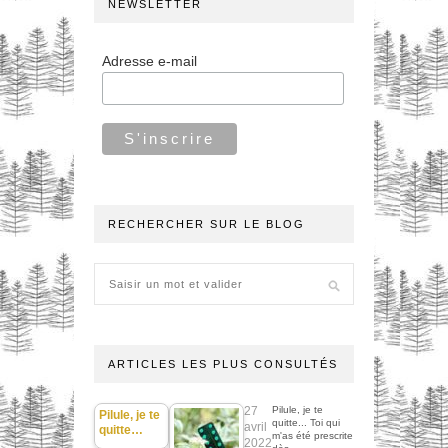
NEWSLETTER
Adresse e-mail
RECHERCHER SUR LE BLOG
ARTICLES LES PLUS CONSULTÉS
27
Pilule, je te
Pilule, je te
quitte... Toi qui
avril
quitte…
m'as été prescrite
2022