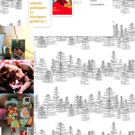
vous
2017
animés
conseillais…
poétiques
et
féeriques
préférés !