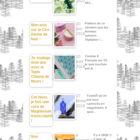
2022
dès…
10
Parlons de ce
Mon avis
moment que les
juin
sur la Cire
femmes
2018
Divine de
adorent...
Nair !
l'épilation !…
10
Comme 9
Je soulage
Français sur 10,
avril
mon dos
je suis touchée
2018
avec le
par le…
Tapis
Champ de
fleurs !
27
Il paraît qu'on
Cet hiver,
est tous
février
je fais une
carencés en
2018
cure de
magnésium. A
Magnésium
quoi…
transcutané
!
4
Il y a (déjà !)
Nos
2 ans, je