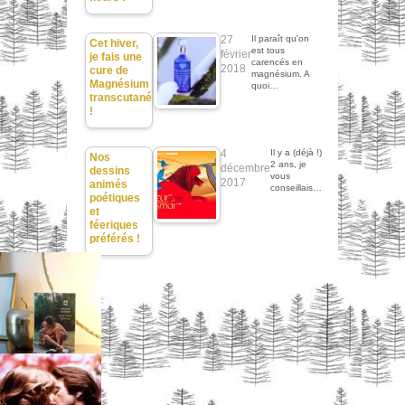
27
Il paraît qu'on
Cet hiver,
est tous
février
je fais une
carencés en
2018
cure de
magnésium. A
Magnésium
quoi…
transcutané
!
4
Il y a (déjà !)
Nos
2 ans, je
décembre
dessins
vous
2017
animés
conseillais…
poétiques
et
féeriques
préférés !