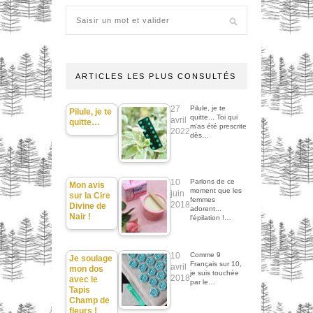
ARTICLES LES PLUS CONSULTÉS
27
Pilule, je te
Pilule, je te
quitte... Toi qui
avril
quitte…
m'as été prescrite
2022
dès…
10
Parlons de ce
Mon avis
moment que les
juin
sur la Cire
femmes
2018
Divine de
adorent...
Nair !
l'épilation !…
10
Comme 9
Je soulage
Français sur 10,
avril
mon dos
je suis touchée
2018
avec le
par le…
Tapis
Champ de
fleurs !