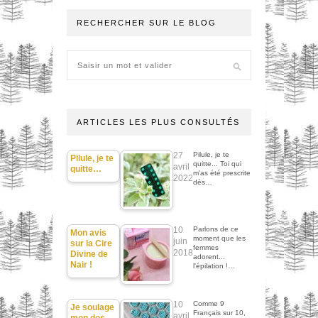
RECHERCHER SUR LE BLOG
ARTICLES LES PLUS CONSULTÉS
27
Pilule, je te
Pilule, je te
quitte... Toi qui
avril
quitte…
m'as été prescrite
2022
dès…
10
Parlons de ce
Mon avis
moment que les
juin
sur la Cire
femmes
2018
Divine de
adorent...
Nair !
l'épilation !…
10
Comme 9
Je soulage
Français sur 10,
avril
mon dos