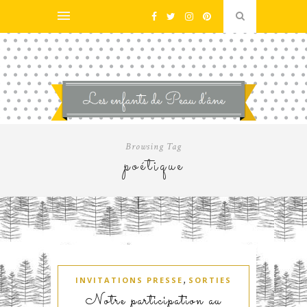
Browsing Tag
poétique
,
INVITATIONS PRESSE
SORTIES
Notre participation au