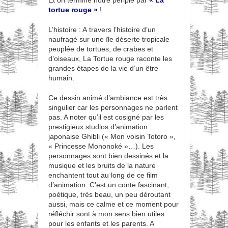
Et on termine notre périple par
« La
tortue rouge »
!
L’histoire : A travers l’histoire d’un
naufragé sur une île déserte tropicale
peuplée de tortues, de crabes et
d’oiseaux, La Tortue rouge raconte les
grandes étapes de la vie d’un être
humain.
Ce dessin animé d’ambiance est très
singulier car les personnages ne parlent
pas. A noter qu’il est cosigné par les
prestigieux studios d’animation
japonaise Ghibli (« Mon voisin Totoro »,
« Princesse Mononoké »…). Les
personnages sont bien dessinés et la
musique et les bruits de la nature
enchantent tout au long de ce film
d’animation. C’est un conte fascinant,
poétique, très beau, un peu déroutant
aussi, mais ce calme et ce moment pour
réfléchir sont à mon sens bien utiles
pour les enfants et les parents. A