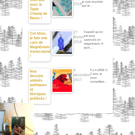
je suis touchée
2018
avec le
par le…
Tapis
Champ de
fleurs !
27
Il paraît qu'on
Cet hiver,
est tous
février
je fais une
carencés en
2018
cure de
magnésium. A
Magnésium
quoi…
transcutané
!
4
Il y a (déjà !)
Nos
2 ans, je
décembre
dessins
vous
2017
animés
conseillais…
poétiques
et
féeriques
préférés !