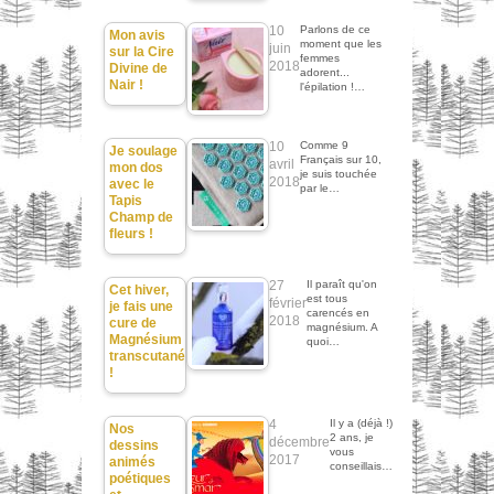
10
Parlons de ce
Mon avis
moment que les
juin
sur la Cire
femmes
2018
Divine de
adorent...
Nair !
l'épilation !…
10
Comme 9
Je soulage
Français sur 10,
avril
mon dos
je suis touchée
2018
avec le
par le…
Tapis
Champ de
fleurs !
27
Il paraît qu'on
Cet hiver,
est tous
février
je fais une
carencés en
2018
cure de
magnésium. A
Magnésium
quoi…
transcutané
!
4
Il y a (déjà !)
Nos
2 ans, je
décembre
dessins
vous
2017
animés
conseillais…
poétiques