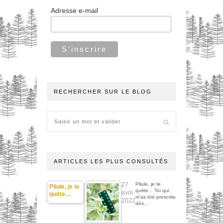
Adresse e-mail
RECHERCHER SUR LE BLOG
ARTICLES LES PLUS CONSULTÉS
27
Pilule, je te
Pilule, je te
quitte... Toi qui
avril
quitte…
m'as été prescrite
2022
dès…