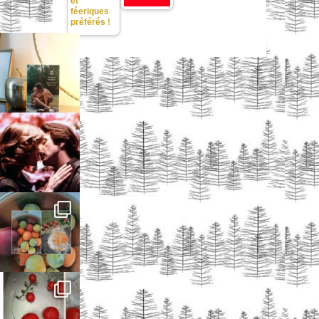
et
féeriques
préférés !