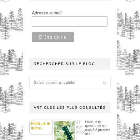
Adresse e-mail
RECHERCHER SUR LE BLOG
ARTICLES LES PLUS CONSULTÉS
27
Pilule, je te
Pilule, je te
quitte... Toi qui
avril
quitte…
m'as été prescrite
2022
dès…