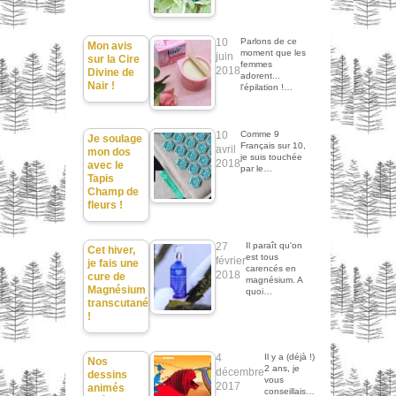
10
Parlons de ce
Mon avis
moment que les
juin
sur la Cire
femmes
2018
Divine de
adorent...
Nair !
l'épilation !…
10
Comme 9
Je soulage
Français sur 10,
avril
mon dos
je suis touchée
2018
avec le
par le…
Tapis
Champ de
fleurs !
27
Il paraît qu'on
Cet hiver,
est tous
février
je fais une
carencés en
2018
cure de
magnésium. A
Magnésium
quoi…
transcutané
!
4
Il y a (déjà !)
Nos
2 ans, je
décembre
dessins
vous
2017
animés
conseillais…