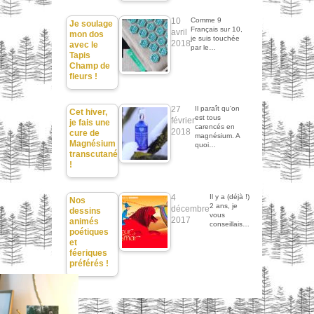
10
Comme 9
Je soulage
Français sur 10,
avril
mon dos
je suis touchée
2018
avec le
par le…
Tapis
Champ de
fleurs !
27
Il paraît qu'on
Cet hiver,
est tous
février
je fais une
carencés en
2018
cure de
magnésium. A
Magnésium
quoi…
transcutané
!
4
Il y a (déjà !)
Nos
2 ans, je
décembre
dessins
vous
2017
animés
conseillais…
poétiques
et
féeriques
préférés !