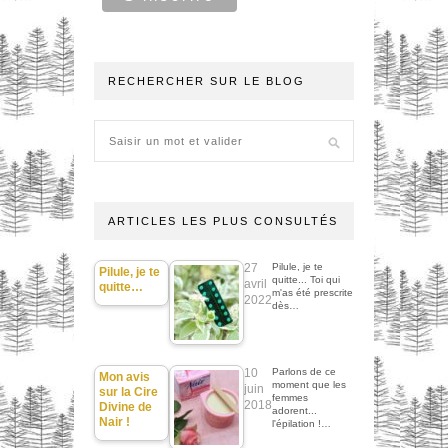
RECHERCHER SUR LE BLOG
ARTICLES LES PLUS CONSULTÉS
27
Pilule, je te
Pilule, je te
quitte... Toi qui
avril
quitte…
m'as été prescrite
2022
dès…
10
Parlons de ce
Mon avis
moment que les
juin
sur la Cire
femmes
2018
Divine de
adorent...
Nair !
l'épilation !…