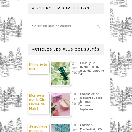
RECHERCHER SUR LE BLOG
ARTICLES LES PLUS CONSULTÉS
27
Pilule, je te
Pilule, je te
quitte... Toi qui
avril
quitte…
m'as été prescrite
2022
dès…
10
Parlons de ce
Mon avis
moment que les
juin
sur la Cire
femmes
2018
Divine de
adorent...
Nair !
l'épilation !…
10
Comme 9
Je soulage
Français sur 10,
avril
mon dos