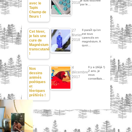
je suis touchée
2018
avec le
par le…
Tapis
Champ de
fleurs !
27
Il paraît qu'on
Cet hiver,
est tous
février
je fais une
carencés en
2018
cure de
magnésium. A
Magnésium
quoi…
transcutané
!
4
Il y a (déjà !)
Nos
2 ans, je
décembre
dessins
vous
2017
animés
conseillais…
poétiques
et
féeriques
préférés !