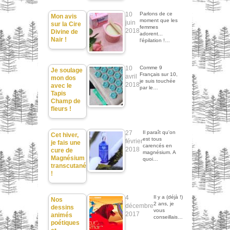
10
Parlons de ce
Mon avis
moment que les
juin
sur la Cire
femmes
2018
Divine de
adorent...
Nair !
l'épilation !…
10
Comme 9
Je soulage
Français sur 10,
avril
mon dos
je suis touchée
2018
avec le
par le…
Tapis
Champ de
fleurs !
27
Il paraît qu'on
Cet hiver,
est tous
février
je fais une
carencés en
2018
cure de
magnésium. A
Magnésium
quoi…
transcutané
!
4
Il y a (déjà !)
Nos
2 ans, je
décembre
dessins
vous
2017
animés
conseillais…
poétiques