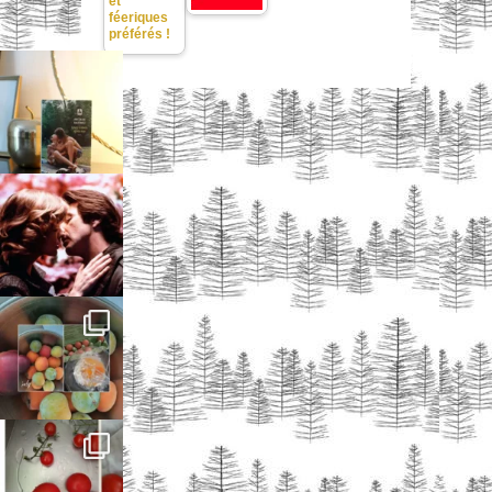
et
féeriques
préférés !