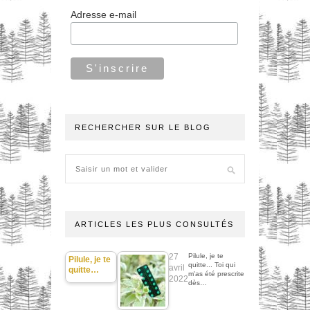
Adresse e-mail
RECHERCHER SUR LE BLOG
ARTICLES LES PLUS CONSULTÉS
27
Pilule, je te
Pilule, je te
quitte... Toi qui
avril
quitte…
m'as été prescrite
2022
dès…