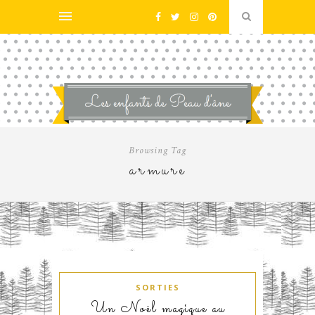
Browsing Tag
armure
SORTIES
Un Noël magique au