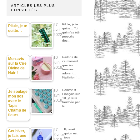
ARTICLES LES PLUS
CONSULTÉS
27
Pilule, je te
Pilule, je te
quitte... Toi
avril
quitte…
qui m'as été
2022
prescrite
dès…
10
Parlons de
Mon avis
ce moment
juin
sur la Cire
que les
2018
Divine de
femmes
Nair !
adorent...
l'épilation !…
10
Comme 9
Je soulage
Français sur
avril
mon dos
10, je suis
2018
avec le
touchée par
Tapis
le…
Champ de
fleurs !
27
Il paraît
Cet hiver,
qu'on est
février
je fais une
tous
2018