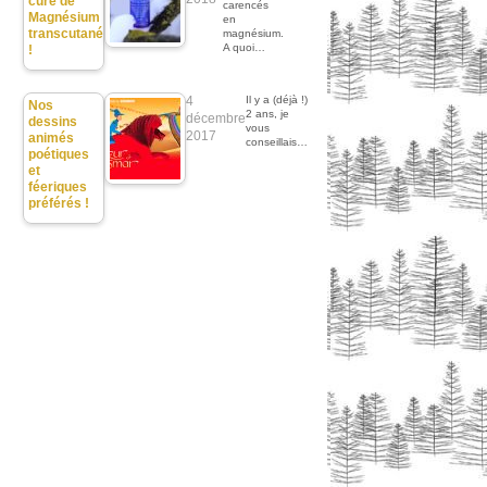
cure de
carencés
Magnésium
en
transcutané
magnésium.
A quoi…
!
4
Il y a (déjà !)
Nos
2 ans, je
décembre
dessins
vous
2017
animés
conseillais…
poétiques
et
féeriques
préférés !