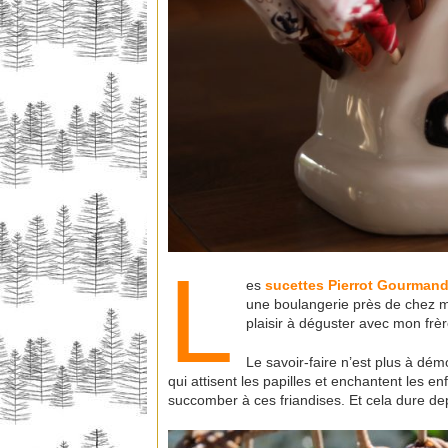
L
es
sucettes
Pierrot Gourman
une boulangerie près de chez moi
plaisir à déguster avec mon frère
Le savoir-faire n’est plus à d
qui attisent les papilles et enchantent les 
succomber à ces friandises. Et cela dure d