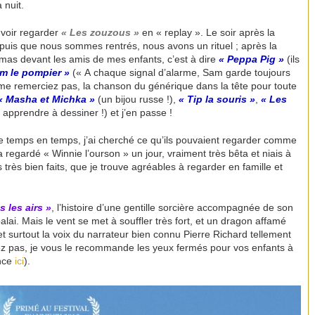
 nuit.
uvoir regarder
« Les zouzous »
en « replay ». Le soir après la
uis que nous sommes rentrés, nous avons un rituel ; après la
jamas devant les amis de mes enfants, c’est à dire
« Peppa Pig »
(ils
m le pompier »
(« A chaque signal d’alarme, Sam garde toujours
me remerciez pas, la chanson du générique dans la tête pour toute
 Masha et Michka »
(un bijou russe !),
« Tip la souris »
,
« Les
 apprendre à dessiner !)
et j’en passe !
r de temps en temps, j’ai cherché ce qu’ils pouvaient regarder comme
regardé « Winnie l’ourson » un jour, vraiment très bêta et niais à
très bien faits, que je trouve agréables à regarder en famille et
s les airs »
, l’histoire d’une gentille sorcière accompagnée de son
lai. Mais le vent se met à souffler très fort, et un dragon affamé
et surtout la voix du narrateur bien connu Pierre Richard tellement
sez pas, je vous le recommande les yeux fermés pour vos enfants à
once
ici
).