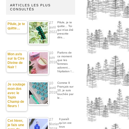
ARTICLES LES PLUS
CONSULTÉS
27
Pilule, je te
Pilule, je te
quitte... Toi
avril
quitte…
qui m'as été
2022
prescrite
dès…
10
Parlons de
Mon avis
ce moment
juin
sur la Cire
que les
2018
Divine de
femmes
Nair !
adorent...
l'épilation !…
10
Comme 9
Je soulage
Français sur
avril
mon dos
10, je suis
2018
avec le
touchée par
Tapis
le…
Champ de
fleurs !
27
Il paraît
Cet hiver,
qu'on est
février
je fais une
tous
2018