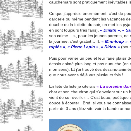
cauchemars sont pratiquement inévitables la
Ce que j’apprécie énormément, c’est de po
garderie ou même pendant les vacances dep
douche ou la toilette du soir, on met les py
en sont toujours très fans),
« Dimitri »
,
« Sa
son calme… », pour les jeunes parents, ne 
la journée, c’est gratuit… !),
« Mini-loup »
,
«
triplés »
,
« Pierre Lapin »
,
« Didou »
(pour
Puis pour varier un peu et leur faire plaisi
dessin animé plus long et pas nunuche (on a 
mon sens). Et j’ai trouvé des dessins-animés 
que nous avons déjà vus plusieurs fois !
En tête de liste je citerais
« La sorcière dan
chat et son chaudron qui s’envolent sur un ba
vient de se réveiller… C’est beau, poétique 
douce à écouter ! Bref, si vous ne connais
partir de 3 ans (filez vite voir la bande ann