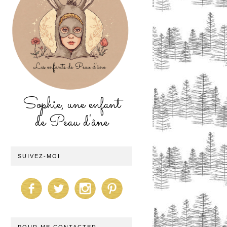
Sophie, une enfant
de Peau d'âne
SUIVEZ-MOI