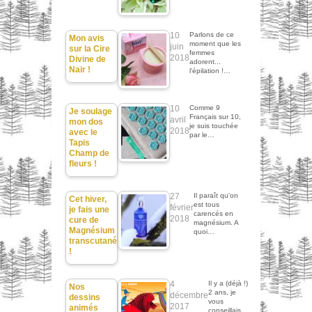
10
Parlons de ce
Mon avis
moment que les
juin
sur la Cire
femmes
2018
Divine de
adorent...
Nair !
l'épilation !…
10
Comme 9
Je soulage
Français sur 10,
avril
mon dos
je suis touchée
2018
avec le
par le…
Tapis
Champ de
fleurs !
27
Il paraît qu'on
Cet hiver,
est tous
février
je fais une
carencés en
2018
cure de
magnésium. A
Magnésium
quoi…
transcutané
!
4
Il y a (déjà !)
Nos
2 ans, je
décembre
dessins
vous
2017
animés
conseillais…