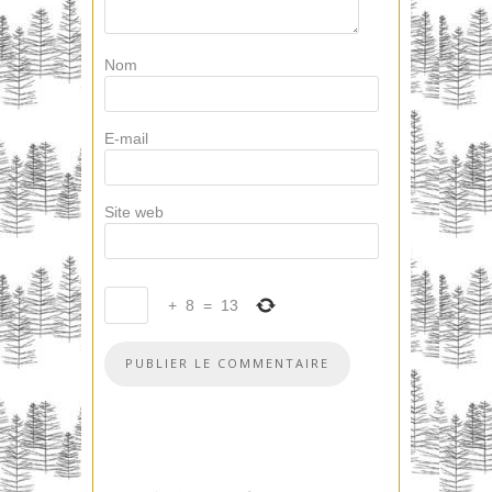
Nom
E-mail
Site web
+
8
=
13