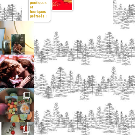
poétiques
et
féeriques
préférés !