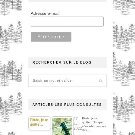
Adresse e-mail
RECHERCHER SUR LE BLOG
ARTICLES LES PLUS CONSULTÉS
27
Pilule, je te
Pilule, je te
quitte... Toi qui
avril
quitte…
m'as été prescrite
2022
dès…